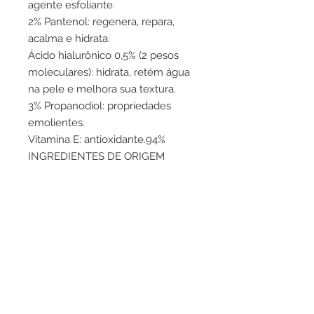
agente esfoliante.
2% Pantenol: regenera, repara,
acalma e hidrata.
Ácido hialurônico 0,5% (2 pesos
moleculares): hidrata, retém água
na pele e melhora sua textura.
3% Propanodiol: propriedades
emolientes.
Vitamina E: antioxidante.94%
INGREDIENTES DE ORIGEM
NATURAL.
Recomendações de
utilização:
Umedeça o rosto e aplique o creme
esfoliante com movimentos
circulares, evitando a área dos
olhos. Enxágue abundantemente