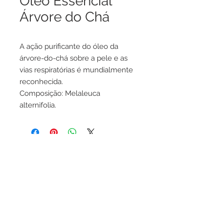
Óleo Essencial
Árvore do Chá
A ação purificante do óleo da
árvore-do-chá sobre a pele e as
vias respiratórias é mundialmente
reconhecida.
Composição: Melaleuca
alternifolia.
256285040
invistasaude@gmail.com
Rua Dr. Leopoldo Soares dos Reis, 32, R/c Esq
LICENÇA INFARMED Nº 0050/2007